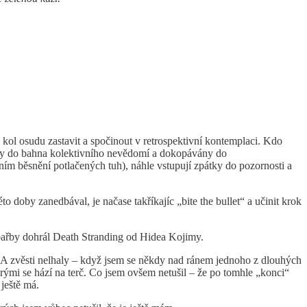
ol osudu zastavit a spočinout v retrospektivní kontemplaci. Kdo
ny do bahna kolektivního nevědomí a dokopávány do
ním běsnění potlačených tuh), náhle vstupují zpátky do pozornosti a
to doby zanedbával, je načase takříkajíc „bite the bullet“ a učinit krok
p pařby dohrál Death Stranding od Hidea Kojimy.
u. A zvěsti nelhaly – když jsem se někdy nad ránem jednoho z dlouhých
terými se hází na terč. Co jsem ovšem netušil – že po tomhle „konci“
 ještě má.