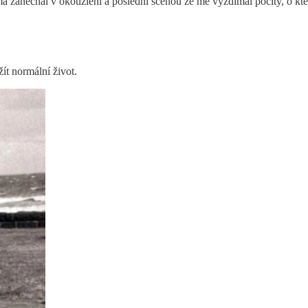
anechal v okouzlení a poslední scénou ze mě vyždímal pocity, o který
ít normální život.