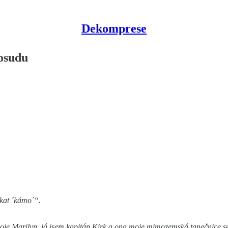
Dekomprese
osudu
íkat ´kámo´“.
je Marilyn, já jsem kapitán Kirk a ona moje mimozemská tanečnice se