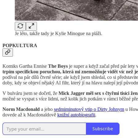
Je léto, takže tady je Kylie Minogue na pláži.
POPKULTURA
Komiks Gartha Ennise
The Boys
je super a když začal před pár lety 
trpím specifickou poruchou, která mi znemožňuje vidět víc než j
podíval na pár dílů čtvrté série; ale když jsem shledal, co si představ
doby, kdy se objeví nějaký AI filtr, který jí na hlavu nalepí její pův
V bulváru jsem se dočetl, že
Mick Jagger měl sex s čtyřmi tisíci že
možné se vyspat s více lidmi, než kolik jich potkám v rámci běžné př
Norm Macdonald
a jeho
sedmiminutový vtip o Dirty Johnym
u Howar
dovede až k Macdonaldově
knižní autobiografii
.
Subscribe