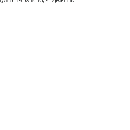
ch jsem vůbec netušil, že je ještě mám.