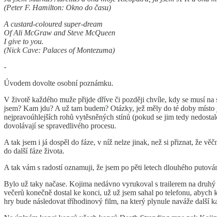
(Peter F. Hamilton: Okno do času)
A custard-coloured super-dream
Of Ali McGraw and Steve McQueen
I give to you.
(Nick Cave: Palaces of Montezuma)
-
Úvodem dovolte osobní poznámku.
V životě každého muže přijde dříve či později chvíle, kdy se musí n
jsem? Kam jdu? A už tam budem? Otázky, jež měly do té doby místo
nejpravoúhlejších rohů vytěsněných stínů (pokud se jim tedy nedostal
dovolávají se spravedlivého procesu.
A tak jsem i já dospěl do fáze, v níž nelze jinak, než si přiznat, že v
do další fáze života.
A tak vám s radostí oznamuji, že jsem po pěti letech dlouhého putová
Bylo už taky načase. Kojima nedávno vyrukoval s trailerem na druhý d
večerů konečně dostal ke konci, už už jsem sahal po telefonu, abych k 
hry bude následovat tříhodinový film, na který plynule naváže další ka