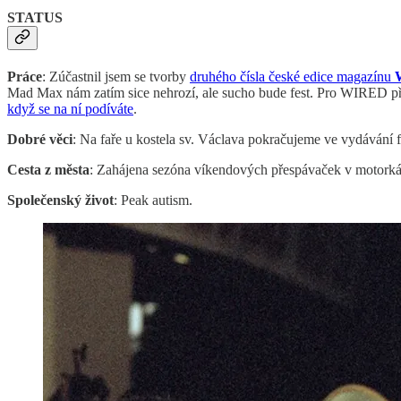
STATUS
Práce
: Zúčastnil jsem se tvorby
druhého čísla české edice magazínu
Mad Max nám zatím sice nehrozí, ale sucho bude fest. Pro WIRED př
když se na ní podíváte
.
Dobré věci
: Na faře u kostela sv. Václava pokračujeme ve vydávání 
Cesta z města
: Zahájena sezóna víkendových přespávaček v motork
Společenský život
: Peak autism.