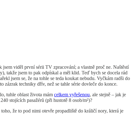
k jsem viděl první sérii TV zpracování; a vlastně proč ne. Naštěstí
), takže jsem to pak odpískal a měl klid. Teď bych se docela rád
, zařekl jsem se, že na tohle se teda koukat nebudu. Vyčkám radši do
to zázrak techniky dřív, než se tahle série dovleče do konce.
lo, tuhle oblast života mám
celkem vyřešenou
, ale stejně – jak je
40 stojících pasažérů (při hustotě 8 osob/m²)?
oho, že to pod nimi otevře propadliště do králičí nory, která je