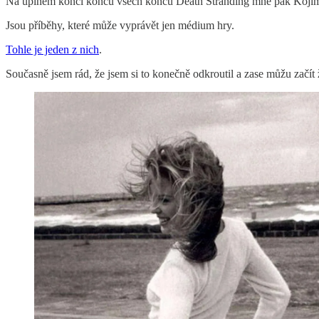
Na úplném konci konců všech konců Death Stranding mne pak Kojima z
Jsou příběhy, které může vyprávět jen médium hry.
Tohle je jeden z nich
.
Současně jsem rád, že jsem si to konečně odkroutil a zase můžu začít ž