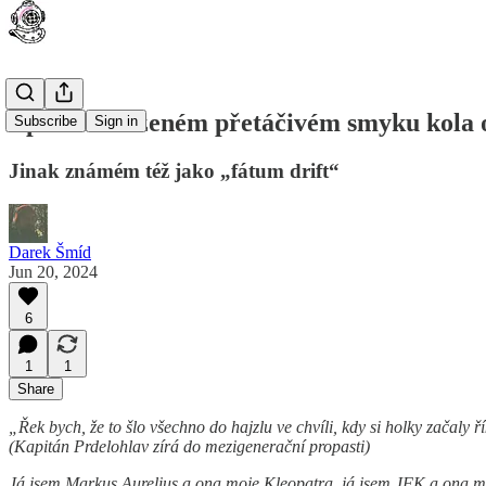
Zpráva o řízeném přetáčivém smyku kola 
Subscribe
Sign in
Jinak známém též jako „fátum drift“
Darek Šmíd
Jun 20, 2024
6
1
1
Share
„Řek bych, že to šlo všechno do hajzlu ve chvíli, kdy si holky začaly ř
(Kapitán Prdelohlav zírá do mezigenerační propasti)
Já jsem Markus Aurelius a ona moje Kleopatra, já jsem JFK a ona mo