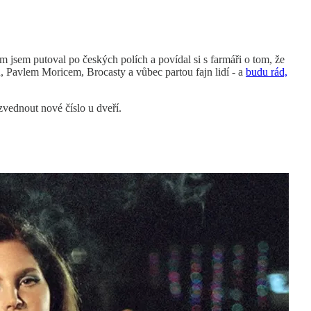
m jsem putoval po českých polích a povídal si s farmáři o tom, že
, Pavlem Moricem, Brocasty a vůbec partou fajn lidí - a
budu rád,
zvednout nové číslo u dveří.