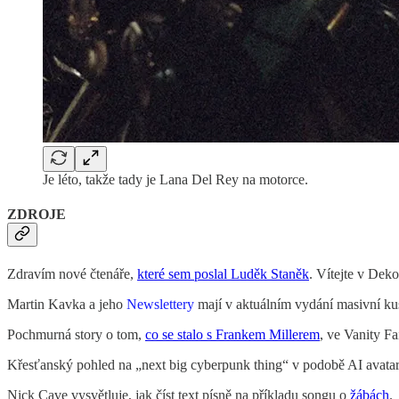
Je léto, takže tady je Lana Del Rey na motorce.
ZDROJE
Zdravím nové čtenáře,
které sem poslal Luděk Staněk
. Vítejte v Dek
Martin Kavka a jeho
Newslettery
mají v aktuálním vydání masivní ku
Pochmurná story o tom,
co se stalo s Frankem Millerem
, ve Vanity Fai
Křesťanský pohled na „next big cyberpunk thing“ v podobě AI avatarů 
Nick Cave vysvětluje, jak číst text písně na příkladu songu o
žábách
.