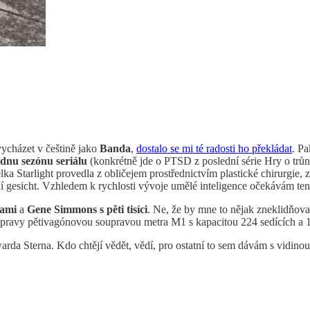
vycházet v češtině jako
Banda
,
dostalo se mi té radosti ho překládat
. Pa
ednu sezónu seriálu
(konkrétně jde o PTSD z poslední série Hry o trůny
itelka Starlight provedla z obličejem prostřednictvím plastické chirurgie
odní gesicht. Vzhledem k rychlosti vývoje umělé inteligence očekávám ten
nami
a
Gene Simmons s pěti tisíci
. Ne, že by mne to nějak zneklidňova
epravy pětivagónovou soupravou metra M1 s kapacitou 224 sedících a 12
da Sterna. Kdo chtějí vědět, vědí, pro ostatní to sem dávám s vidinou t