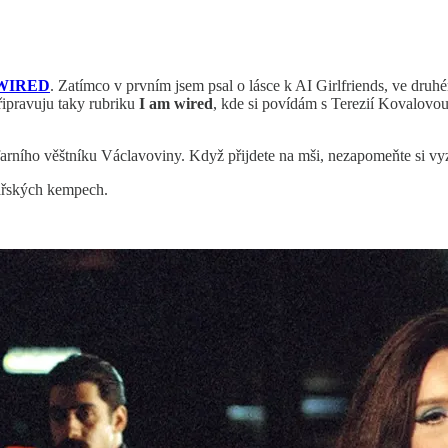
WIRED
. Zatímco v prvním jsem psal o lásce k AI Girlfriends, ve druhé
ipravuju taky rubriku
I am wired
, kde si povídám s Terezií Kovalovou
farního věštníku Václavoviny. Když přijdete na mši, nezapomeňte si vy
ářských kempech.