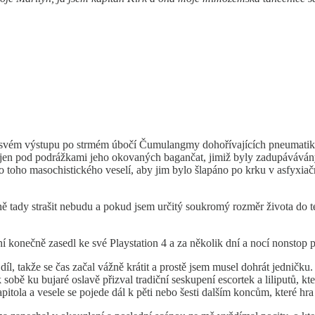
a svém výstupu po strmém úbočí Čumulangmy dohořívajících pneumatik k
 jen pod podrážkami jeho okovaných bagančat, jimiž byly zadupávává
o toho masochistického veselí, aby jim bylo šlapáno po krku v asfyxiač
ěčně tady strašit nebudu a pokud jsem určitý soukromý rozměr života do té
ní konečně zasedl ke své Playstation 4 a za několik dní a nocí nonsto
íl, takže se čas začal vážně krátit a prostě jsem musel dohrát jedničk
sobě ku bujaré oslavě přizval tradiční seskupení escortek a liliputů, k
pitola a vesele se pojede dál k pěti nebo šesti dalším koncům, které hra