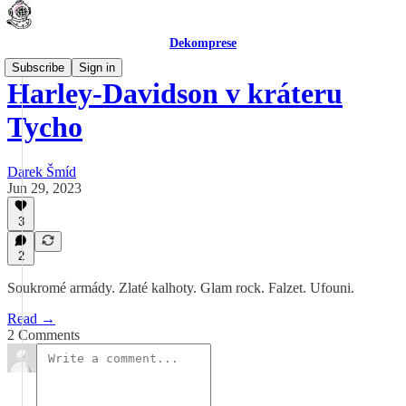
Dekomprese
Subscribe
Sign in
Harley-Davidson v kráteru
Tycho
Darek Šmíd
Jun 29, 2023
3
2
Soukromé armády. Zlaté kalhoty. Glam rock. Falzet. Ufouni.
Read →
2 Comments