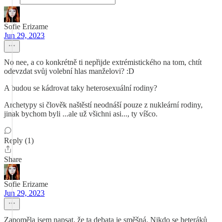
Sofie Erizame
Jun 29, 2023
No nee, a co konkrétně ti nepřijde extrémistického na tom, chtít
odevzdat svůj volební hlas manželovi? :D
A budou se kádrovat taky heterosexuální rodiny?
Archetypy si člověk naštěstí neodnáší pouze z nukleární rodiny,
jinak bychom byli ...ale už všichni asi..., ty víšco.
Reply (1)
Share
Sofie Erizame
Jun 29, 2023
Zapoměla jsem napsat. že ta debata je směšná. Nikdo se heteráků